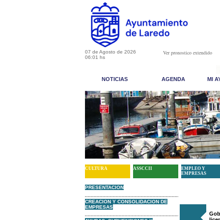
07 de Agosto de 2026
Ver pronostico extendido
06:01 hs
NOTICIAS
AGENDA
MI 
CULTURA
ASSCCII
EMPLEO Y
EMPRESAS
PRESENTACION
CREACION Y CONSOLIDACION DE
EMPRESAS
Gob
lice