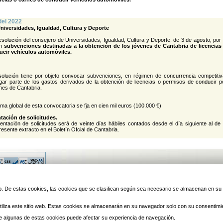
del 2022
niversidades, Igualdad, Cultura y Deporte
esolución del consejero de Universidades, Igualdad, Cultura y Deporte, de 3 de agosto, por 
an
subvenciones destinadas a la obtención de los jóvenes de Cantabria de licencias
ucir vehículos automóviles.
olución tiene por objeto convocar subvenciones, en régimen de concurrencia competitiv
agar parte de los gastos derivados de la obtención de licencias o permisos de conducir p
enes de Cantabria.
ma global de esta convocatoria se fja en cien mil euros (100.000 €)
tación de solicitudes.
entación de solicitudes será de veinte días hábiles contados desde el día siguiente al de 
resente extracto en el Boletín Ofcial de Cantabria.
© 2010 Laredo | Este sitio ha 
 web. De estas cookies, las cookies que se clasifican según sea necesario se almacenan en s
iliza este sitio web. Estas cookies se almacenarán en su navegador solo con su consentimi
 de algunas de estas cookies puede afectar su experiencia de navegación.