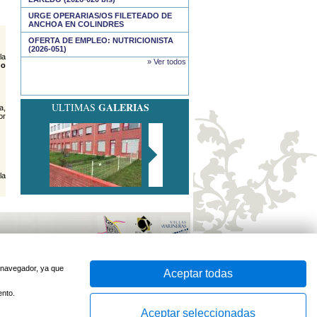
URGE OPERARIAS/OS FILETEADO DE
ANCHOA EN COLINDRES
OFERTA DE EMPLEO: NUTRICIONISTA
(2026-051)
la
» Ver todos
 o
GALERIAS
ULTIMAS
a,
or
la
sido optimizado para
Firefox
e
Internet Explorer 7
o superior
u navegador, ya que
Desarrollado por
Aceptar todas
ento.
Aceptar seleccionadas