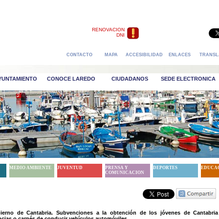
RENOVACION
DNI
CONTACTO
MAPA
ACCESIBILIDAD
ENLACES
TRANSL
AYUNTAMIENTO
CONOCE LAREDO
CIUDADANOS
SEDE ELECTRONICA
MEDIO AMBIENTE
JUVENTUD
PRENSA Y
DEPORTES
EDUCA
COMUNICACION
ierno de Cantabria. Subvenciones a la obtención de los jóvenes de Cantabria
ncias o carnés de conducir vehículos automóviles.