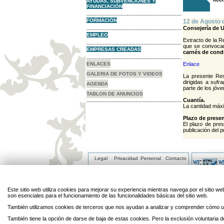
AYUDAS, SUBVENCIONES Y
FINANCIACIÓN
FORMACIÓN
12 de Agosto 
Consejería de U
EMPLEO
Extracto de la R
que se convoc
EMPRESAS CREADAS
carnés de cond
ENLACES
Enlace
GALERIA DE FOTOS Y VIDEOS
La presente Res
dirigidas a sufr
AGENDA
parte de los jóv
TABLON DE ANUNCIOS
Cuantía.
La cantidad máxi
Plazo de presen
El plazo de pres
publicación del p
Legal
Privacidad
Personal
Contacto
Enlaces
Mapa
Directorio
Cookies
Este sitio web utiliza cookies para mejorar su experiencia mientras navega por el sitio
son esenciales para el funcionamiento de las funcionalidades básicas del sitio web.
También utilizamos cookies de terceros que nos ayudan a analizar y comprender cómo ut
También tiene la opción de darse de baja de estas cookies. Pero la exclusión voluntaria