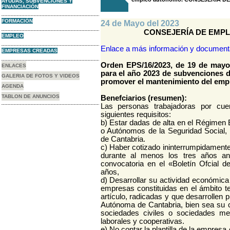
AYUDAS, SUBVENCIONES Y
FINANCIACIÓN
FORMACIÓN
24 de Mayo del 2023
CONSEJERÍA DE EMPL
EMPLEO
Enlace a más información y document
EMPRESAS CREADAS
Orden EPS/16/2023, de 19 de mayo,
ENLACES
para el año 2023 de subvenciones 
GALERIA DE FOTOS Y VIDEOS
promover el mantenimiento del emp
AGENDA
TABLON DE ANUNCIOS
Benefciarios (resumen):
Las personas trabajadoras por cu
siguientes requisitos:
b) Estar dadas de alta en el Régimen 
o Autónomos de la Seguridad Social, 
de Cantabria.
c) Haber cotizado ininterrumpidamente
durante al menos los tres años ant
convocatoria en el «Boletín Ofcial 
años,
d) Desarrollar su actividad económica 
empresas constituidas en el ámbito t
artículo, radicadas y que desarrollen 
Autónoma de Cantabria, bien sea su c
sociedades civiles o sociedades me
laborales y cooperativas.
e) No contar la plantilla de la empres