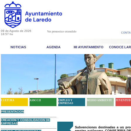
09 de Agosto de 2026
Ver pronostico extendido
CONTA
18:57 hs
NOTICIAS
AGENDA
MI AYUNTAMIENTO
CONOCE LA
CULTURA
ASSCCII
EMPLEO Y
MEDIO AMBIENTE
JUVENTUD
EMPRESAS
PRESENTACION
CREACION Y CONSOLIDACION DE
EMPRESAS
Subvenciones destinadas a un pro
empleo autónomo. CONSEJERÍA DE