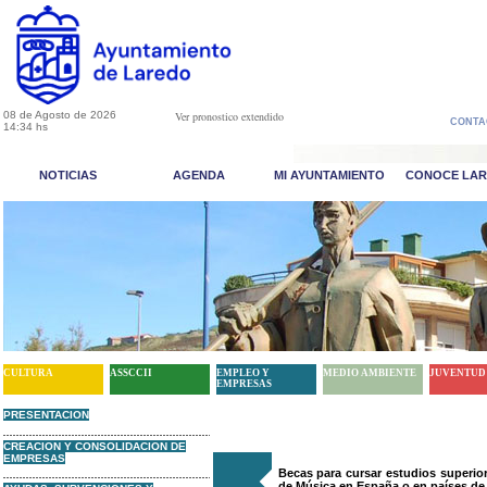
08 de Agosto de 2026
Ver pronostico extendido
CONTA
14:34 hs
NOTICIAS
AGENDA
MI AYUNTAMIENTO
CONOCE LA
CULTURA
ASSCCII
EMPLEO Y
MEDIO AMBIENTE
JUVENTUD
EMPRESAS
PRESENTACION
CREACION Y CONSOLIDACION DE
EMPRESAS
Becas para cursar estudios superio
de Música en España o en países de 