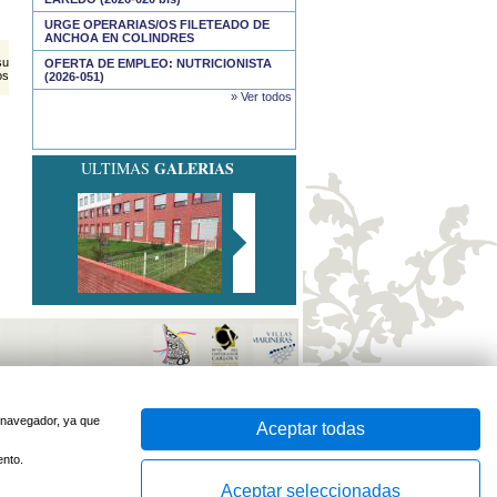
URGE OPERARIAS/OS FILETEADO DE
ANCHOA EN COLINDRES
su
OFERTA DE EMPLEO: NUTRICIONISTA
os
(2026-051)
» Ver todos
GALERIAS
ULTIMAS
sido optimizado para
Firefox
e
Internet Explorer 7
o superior
Desarrollado por
u navegador, ya que
Aceptar todas
ento.
Aceptar seleccionadas