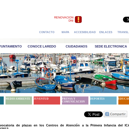
RENOVACION
DNI
CONTACTO
MAPA
ACCESIBILIDAD
ENLACES
TRANSL
AYUNTAMIENTO
CONOCE LAREDO
CIUDADANOS
SEDE ELECTRONICA
MEDIO AMBIENTE
JUVENTUD
PRENSA Y
DEPORTES
EDUCA
COMUNICACION
vocatoria de plazas en los Centros de Atención a la Primera Infancia del IC
2/2013