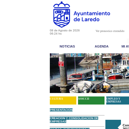
08 de Agosto de 2026
Ver pronostico extendido
06:24 hs
NOTICIAS
AGENDA
MI 
CULTURA
ASSCCII
EMPLEO Y
EMPRESAS
PRESENTACION
CREACION Y CONSOLIDACION DE
EMPRESAS
Con
201