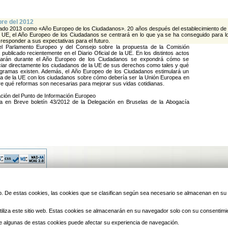
re del 2012
ado 2013 como «Año Europeo de los Ciudadanos». 20 años después del establecimiento de 
a UE, el Año Europeo de los Ciudadanos se centrará en lo que ya se ha conseguido para l
responder a sus expectativas para el futuro.
el Parlamento Europeo y del Consejo sobre la propuesta de la Comisión
publicado recientemente en el Diario Oficial de la UE. En los distintos actos
rarán durante el Año Europeo de los Ciudadanos se expondrá cómo se
iar directamente los ciudadanos de la UE de sus derechos como tales y qué
rogramas existen. Además, el Año Europeo de los Ciudadanos estimulará un
la de la UE con los ciudadanos sobre cómo debería ser la Unión Europea en
bre qué reformas son necesarias para mejorar sus vidas cotidianas.
ción del Punto de Información Europeo
a en Breve boletín 43/2012 de la Delegación en Bruselas de la Abogacía
© 2010 Laredo | Este sitio ha 
 web. De estas cookies, las cookies que se clasifican según sea necesario se almacenan en s
iliza este sitio web. Estas cookies se almacenarán en su navegador solo con su consentimi
 de algunas de estas cookies puede afectar su experiencia de navegación.