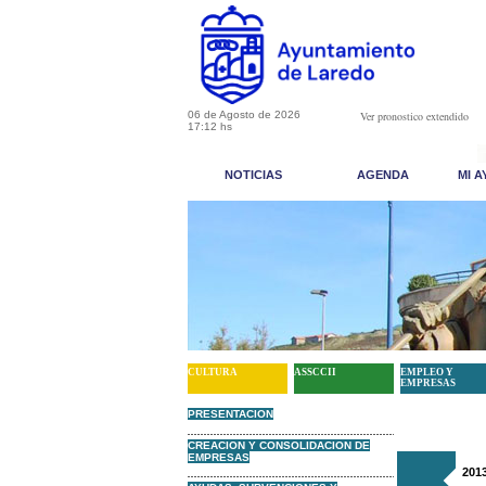
06 de Agosto de 2026
Ver pronostico extendido
17:12 hs
NOTICIAS
AGENDA
MI 
CULTURA
ASSCCII
EMPLEO Y
EMPRESAS
PRESENTACION
CREACION Y CONSOLIDACION DE
EMPRESAS
201