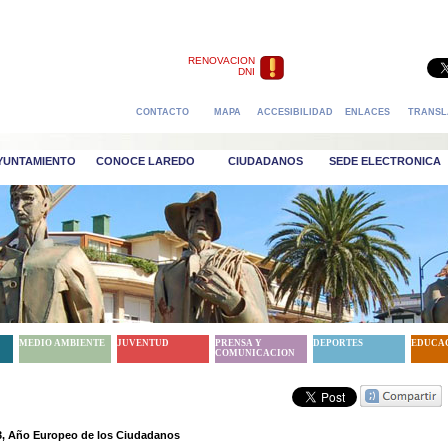
RENOVACION
DNI
CONTACTO
MAPA
ACCESIBILIDAD
ENLACES
TRANSL
AYUNTAMIENTO
CONOCE LAREDO
CIUDADANOS
SEDE ELECTRONICA
MEDIO AMBIENTE
JUVENTUD
PRENSA Y
DEPORTES
EDUCA
COMUNICACION
3, Año Europeo de los Ciudadanos