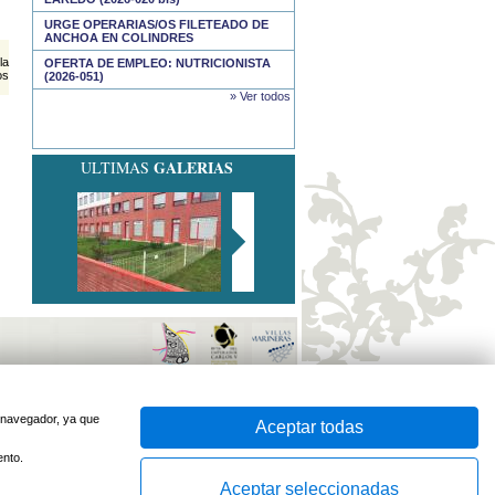
URGE OPERARIAS/OS FILETEADO DE
ANCHOA EN COLINDRES
la
OFERTA DE EMPLEO: NUTRICIONISTA
os
(2026-051)
» Ver todos
GALERIAS
ULTIMAS
sido optimizado para
Firefox
e
Internet Explorer 7
o superior
Desarrollado por
u navegador, ya que
Aceptar todas
ento.
Aceptar seleccionadas