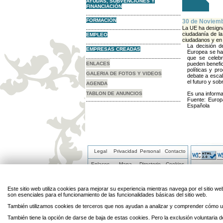
AYUDAS, SUBVENCIONES Y
FINANCIACIÓN
FORMACIÓN
30 de Noviemb
La UE ha design
ciudadanía de l
EMPLEO
ciudadanos y en 
La decisión d
EMPRESAS CREADAS
Europea se ha 
que se celeb
ENLACES
pueden benefic
políticas y p
GALERIA DE FOTOS Y VIDEOS
debate a esca
el futuro y so
AGENDA
TABLON DE ANUNCIOS
Es una informa
Fuente: Europ
Española
Legal
Privacidad
Personal
Contacto
Enlaces
Mapa
Directorio
Cookies
Este sitio web utiliza cookies para mejorar su experiencia mientras navega por el sitio
son esenciales para el funcionamiento de las funcionalidades básicas del sitio web.
También utilizamos cookies de terceros que nos ayudan a analizar y comprender cómo ut
También tiene la opción de darse de baja de estas cookies. Pero la exclusión voluntaria