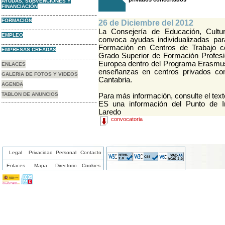
AYUDAS, SUBVENCIONES Y
FINANCIACIÓN
FORMACIÓN
26 de Diciembre del 2012
La Consejería de Educación, Cultu
EMPLEO
convoca ayudas individualizadas para
Formación en Centros de Trabajo co
EMPRESAS CREADAS
Grado Superior de Formación Profesi
Europea dentro del Programa Erasmus
ENLACES
enseñanzas en centros privados c
GALERIA DE FOTOS Y VIDEOS
Cantabria.
AGENDA
TABLON DE ANUNCIOS
Para más información, consulte el text
ES una información del Punto de I
Laredo
convocatoria
Legal
Privacidad
Personal
Contacto
Enlaces
Mapa
Directorio
Cookies