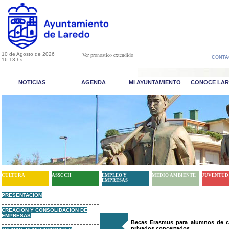
10 de Agosto de 2026
Ver pronostico extendido
CONTA
16:13 hs
NOTICIAS
AGENDA
MI AYUNTAMIENTO
CONOCE LA
CULTURA
ASSCCII
EMPLEO Y
MEDIO AMBIENTE
JUVENTUD
EMPRESAS
PRESENTACION
CREACION Y CONSOLIDACION DE
EMPRESAS
Becas Erasmus para alumnos de ci
privados concertados