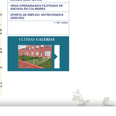
URGE OPERARIAS/OS FILETEADO DE
ANCHOA EN COLINDRES
en
OFERTA DE EMPLEO: NUTRICIONISTA
(2026-051)
» Ver todos
.
SE
as
GALERIAS
ULTIMAS
os
tá
un
 a
La