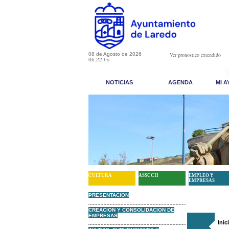
08 de Agosto de 2026
Ver pronostico extendido
06:22 hs
NOTICIAS
AGENDA
MI 
CULTURA
ASSCCII
EMPLEO Y
EMPRESAS
PRESENTACION
CREACION Y CONSOLIDACION DE
EMPRESAS
Inic