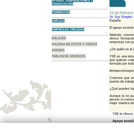
AYUDAS, SUBVENCIONES Y
FINANCIACIÓN
FORMACIÓN
12 de Febrero
Yo Soy Empleo
España.
EMPLEO
El apoyo económi
EMPRESAS CREADAS
Además, convenci
ENLACES
ofrece formaci
empresas con pot
GALERIA DE FOTOS Y VIDEOS
¿De quién es la i
AGENDA
TABLON DE ANUNCIOS
YSE es una inici
que quieran col
formado por todo
#empecemospor
Creemos que es 
puesto de trabaj
¿Qué puedes ha
Aunque tú no pue
pensar si conoc
mejor manera de
YSE te ofrece:
Apoyo económ
3.000 euros ne