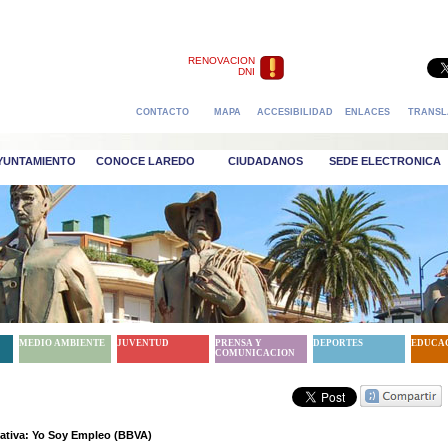
RENOVACION
DNI
CONTACTO
MAPA
ACCESIBILIDAD
ENLACES
TRANSL
AYUNTAMIENTO
CONOCE LAREDO
CIUDADANOS
SEDE ELECTRONICA
MEDIO AMBIENTE
JUVENTUD
PRENSA Y
DEPORTES
EDUCA
COMUNICACION
iativa: Yo Soy Empleo (BBVA)