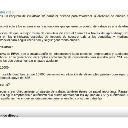
 del 2013
es un conjunto de iniciativas de carácter privado para favorecer la creación de empleo 
co directo a los empresarios y autónomos que generen un puesto de trabajo es una de ellas
dos de que la mejor forma de contribuir de cara al futuro es a través del aprendizaje, Y
ón en las principales escuelas de negocio de nuestro país a las pequeñas y median
encial para seguir creciendo y seguir generando empleo.
niciativa?
ativa de BBVA, con la colaboración de Infoempleo y la de todos los empresarios y autónom
aborar en la generación de empleo como fuente de crecimiento para nuestro país. YSE es
s los que queramos dar un paso adelante.
10000
posible contribuir a que 10.000 personas en situación de desempleo puedan conseguir 
o con el apoyo de YSE.
cer tú?
das crear directamente un puesto de trabajo, también tienes un papel importante. Párate
es a algún empresario o autónomo que pueda aprovechar las ayudas de YSE y cuéntaselo. 
 ayudar es hacer que los que pueden generar empleo conozcan todas las
ico directo
tos por cada desempleado que contrates de forma indefinida.