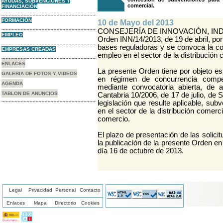
AYUDAS, SUBVENCIONES Y
comercial.
FINANCIACIÓN
FORMACIÓN
10 de Mayo del 2013
CONSEJERÍA DE INNOVACIÓN, IN
EMPLEO
Orden INN/14/2013, de 19 de abril, por
bases reguladoras y se convoca la c
EMPRESAS CREADAS
empleo en el sector de la distribución 
ENLACES
La presente Orden tiene por objeto es
GALERIA DE FOTOS Y VIDEOS
en régimen de concurrencia compet
AGENDA
mediante convocatoria abierta, de 
TABLON DE ANUNCIOS
Cantabria 10/2006, de 17 de julio, de 
legislación que resulte aplicable, su
en el sector de la distribución comerc
comercio.
El plazo de presentación de las solici
la publicación de la presente Orden en e
día 16 de octubre de 2013.
Legal
Privacidad
Personal
Contacto
Enlaces
Mapa
Directorio
Cookies