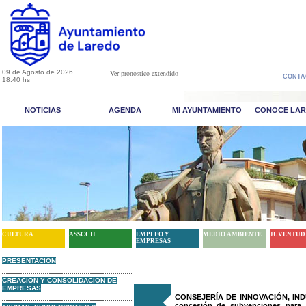
09 de Agosto de 2026
Ver pronostico extendido
CONTA
18:40 hs
NOTICIAS
AGENDA
MI AYUNTAMIENTO
CONOCE LA
CULTURA
ASSCCII
EMPLEO Y
MEDIO AMBIENTE
JUVENTUD
EMPRESAS
PRESENTACION
CREACION Y CONSOLIDACION DE
EMPRESAS
CONSEJERÍA DE INNOVACIÓN, INDU
concesión de subvenciones para 