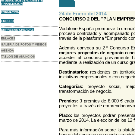
AYUDAS, SUBVENCIONES Y
FINANCIACIÓN
FORMACIÓN
24 de Enero del 2014
CONCURSO 2 DEL “PLAN EMPRE
EMPLEO
Vodafone España promueve la creació
EMPRESAS CREADAS
proceso controlado y acompañado po
través de la plataforma “Emprendo co
ENLACES
GALERIA DE FOTOS Y VIDEOS
Además convoca su 2 º Concurso E
AGENDA
mejores proyectos de negocio o ne
TABLON DE ANUNCIOS
acceder al concurso previamente h
mediante la realización de un curso gra
Destinatarios
: residentes en territ
iniciativas empresariales o con negoci
Categorías:
proyecto social, mej
transformación de negocio.
Premios:
3 premios de 8.000 € cada u
proyectos a través de emprendoconv
Plazo:
los proyectos podrán presenta
marzo de 2014. La elección de los 12 fin
Para más información sobre la plata
bases del concurso se puede acceder 