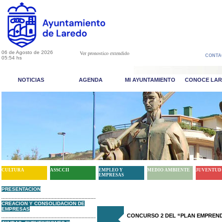
06 de Agosto de 2026
Ver pronostico extendido
CONTA
05:54 hs
NOTICIAS
AGENDA
MI AYUNTAMIENTO
CONOCE LA
CULTURA
ASSCCII
EMPLEO Y
MEDIO AMBIENTE
JUVENTUD
EMPRESAS
PRESENTACION
CREACION Y CONSOLIDACION DE
EMPRESAS
CONCURSO 2 DEL “PLAN EMPREN