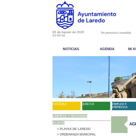
06 de Agosto de 2026
Ver pronostico extendido
21:02 hs
NOTICIAS
AGENDA
MI 
CULTURA
ASSCCII
EMPLEO Y
EMPRESAS
LIMPIEZA Y RECOGIDA
PLAYAS
AG
> PLAYAS DE LAREDO
> ORDENANZA MUNICIPAL