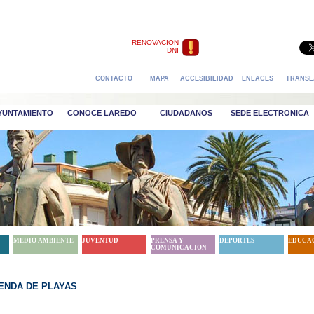
RENOVACION
DNI
CONTACTO
MAPA
ACCESIBILIDAD
ENLACES
TRANSL
AYUNTAMIENTO
CONOCE LAREDO
CIUDADANOS
SEDE ELECTRONICA
MEDIO AMBIENTE
JUVENTUD
PRENSA Y
DEPORTES
EDUCA
COMUNICACION
ENDA DE PLAYAS