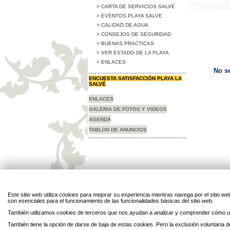
> CARTA DE SERVICIOS SALVE
> EVENTOS PLAYA SALVE
> CALIDAD DE AGUA
> CONSEJOS DE SEGURIDAD
> BUENAS PRACTICAS
> VER ESTADO DE LA PLAYA
> ENLACES
No s
ENCUESTA SATISFACCIÓN PLAYA LA
SALVÉ
ENLACES
GALERIA DE FOTOS Y VIDEOS
AGENDA
TABLON DE ANUNCIOS
Legal
Privacidad
Personal
Contacto
Enlaces
Mapa
Directorio
Cookies
Este sitio web utiliza cookies para mejorar su experiencia mientras navega por el sitio
son esenciales para el funcionamiento de las funcionalidades básicas del sitio web.
También utilizamos cookies de terceros que nos ayudan a analizar y comprender cómo ut
También tiene la opción de darse de baja de estas cookies. Pero la exclusión voluntaria