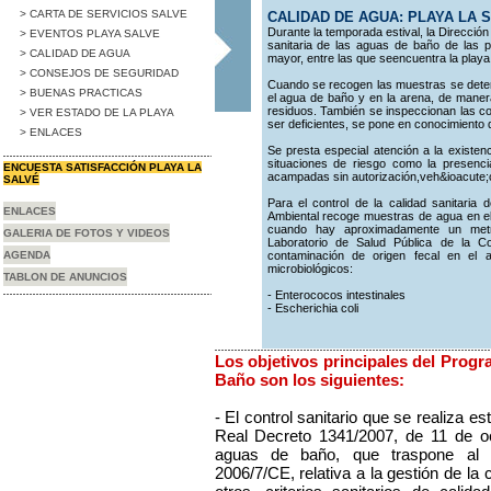
> CARTA DE SERVICIOS SALVE
CALIDAD DE AGUA: PLAYA LA 
Durante la temporada estival, la Dirección 
> EVENTOS PLAYA SALVE
sanitaria de las aguas de baño de las p
> CALIDAD DE AGUA
mayor, entre las que seencuentra la playa
> CONSEJOS DE SEGURIDAD
Cuando se recogen las muestras se deter
> BUENAS PRACTICAS
el agua de baño y en la arena, de manera
residuos. También se inspeccionan las con
> VER ESTADO DE LA PLAYA
ser deficientes, se pone en conocimiento
> ENLACES
Se presta especial atención a la existen
situaciones de riesgo como la presenci
ENCUESTA SATISFACCIÓN PLAYA LA
acampadas sin autorización,veh&ioacute;c
SALVÉ
Para el control de la calidad sanitari
ENLACES
Ambiental recoge muestras de agua en e
cuando hay aproximadamente un metr
GALERIA DE FOTOS Y VIDEOS
Laboratorio de Salud Pública de la C
AGENDA
contaminación de origen fecal en el 
microbiológicos:
TABLON DE ANUNCIOS
- Enterococos intestinales
- Escherichia coli
Los objetivos principales del Progr
Baño son los siguientes:
- El control sanitario que se realiza es
Real Decreto 1341/2007, de 11 de oc
aguas de baño, que traspone al or
2006/7/CE, relativa a la gestión de la