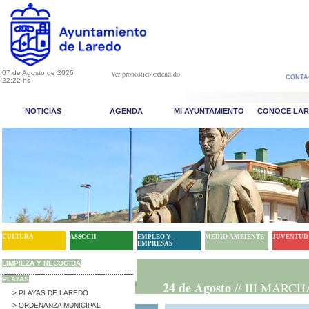
07 de Agosto de 2026
Ver pronostico extendido
CONTA
22:22 hs
NOTICIAS
AGENDA
MI AYUNTAMIENTO
CONOCE LA
CULTURA
ASSCCII
EMPLEO Y
MEDIO AMBIENTE
JUVENTUD
EMPRESAS
LIMPIEZA Y RECOGIDA
PLAYAS
24 de Agosto
// III MAR
liar}
> PLAYAS DE LAREDO
> ORDENANZA MUNICIPAL