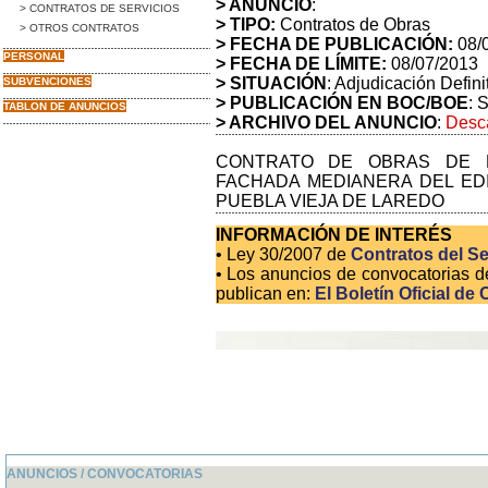
> ANUNCIO
:
> CONTRATOS DE SERVICIOS
> TIPO:
Contratos de Obras
> OTROS CONTRATOS
> FECHA DE PUBLICACIÓN:
08/
PERSONAL
> FECHA DE LÍMITE:
08/07/2013
> SITUACIÓN
: Adjudicación Defini
SUBVENCIONES
> PUBLICACIÓN EN BOC/BOE
: 
TABLON DE ANUNCIOS
> ARCHIVO DEL ANUNCIO
:
Desca
CONTRATO DE OBRAS DE R
FACHADA MEDIANERA DEL EDIF
PUEBLA VIEJA DE LAREDO
INFORMACIÓN DE INTERÉS
• Ley 30/2007 de
Contratos del Se
• Los anuncios de convocatorias d
publican en:
El Boletín Oficial de 
ANUNCIOS / CONVOCATORIAS