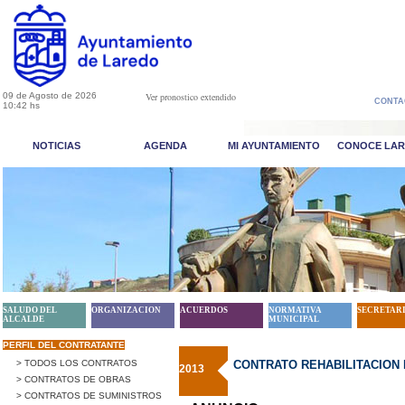
09 de Agosto de 2026
Ver pronostico extendido
CONTA
10:42 hs
NOTICIAS
AGENDA
MI AYUNTAMIENTO
CONOCE LA
SALUDO DEL
ORGANIZACION
ACUERDOS
NORMATIVA
SECRETAR
ALCALDE
MUNICIPAL
PERFIL DEL CONTRATANTE
> TODOS LOS CONTRATOS
CONTRATO REHABILITACION E
2013
> CONTRATOS DE OBRAS
> CONTRATOS DE SUMINISTROS