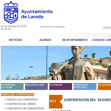
10 de Agosto de 2026
Ver pronostico extendido
CONTA
16:49 hs
NOTICIAS
AGENDA
MI AYUNTAMIENTO
CONOCE LA
SALUDO DEL
ORGANIZACION
ACUERDOS
NORMATIVA
SECRETAR
ALCALDE
MUNICIPAL
PERFIL DEL CONTRATANTE
> TODOS LOS CONTRATOS
CONTRATACION DEL SEGURO 
2014
> CONTRATOS DE OBRAS
> CONTRATOS DE SUMINISTROS