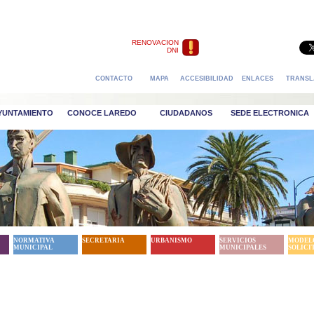
RENOVACION
DNI
CONTACTO
MAPA
ACCESIBILIDAD
ENLACES
TRANSL
AYUNTAMIENTO
CONOCE LAREDO
CIUDADANOS
SEDE ELECTRONICA
NORMATIVA
SECRETARIA
URBANISMO
SERVICIOS
MODEL
MUNICIPAL
MUNICIPALES
SOLICI