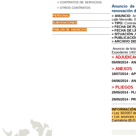
> CONTRATOS DE SERVICIOS
Anuncio de l
> OTROS CONTRATOS
renovación d
PERSONAL
> ANUNCIO
: A
calle Merenillo.
SUBVENCIONES
> TIPO:
Contrat
> FECHA DE P
TABLON DE ANUNCIOS
> FECHA DE LÍ
> SITUACIÓN
: 
> PUBLICACIÓ
> ARCHIVO DE
Anuncio de licit
Expediente 140
> ADJUDICA
05/09/2014 - 
> ANEXOS
18/07/2014 - 
04/06/2014 - 
> PLIEGOS
29/05/2014 - 
29/05/2014 - 
INFORMACIÓN
• Ley 30/2007 d
• Los anuncios 
Cantabria (B.O.