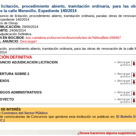
icitación, procedimiento abierto, tramitación ordinaria, para las o
e la calle Merenillo. Expediente 140/2014
nuncio de licitación, procedimiento abierto, tramitación ordinaria, paralas obras de renovac
 Expediente 140/2014.
os de Obras
UBLICACIÓN:
29/05/2014
MITE:
24/06/2014
Adjudicación Definitiva
N EN BOC/BOE
:
boc.cantabria.es/boces/verAnuncioAction.do?idAnuBlob=268467
L ANUNCIO
:
Descargar!
ación, procedimiento abierto, tramitación ordinaria, para las obras de renovación de la calle M
/2014
CIÓN DEFINITIVA
ANUNCIO ADJUDICACION LICITACION
APERTURA SOBRE 2
ANEXOS
PLIEGOS ADMINISTRATIVOS
PROYECTO
 DE INTERÉS
e
Contratos del Sector Público
de convocatorias de Concursos que gestiona esta institución se publican en:
El Boletín O
C.)
¿Desea hacernos alguna sugerencia