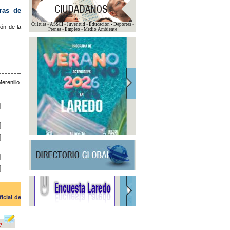
bras de
Cultura • ASSCI • Juventud • Educación • Deportes •
ión de la
Prensa • Empleo • Medio Ambiente
erenillo.
ficial de
?