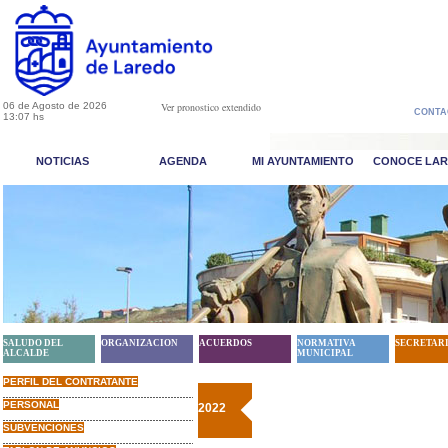
06 de Agosto de 2026
Ver pronostico extendido
CONTA
13:07 hs
NOTICIAS
AGENDA
MI AYUNTAMIENTO
CONOCE LA
SALUDO DEL
ORGANIZACION
ACUERDOS
NORMATIVA
SECRETAR
ALCALDE
MUNICIPAL
PERFIL DEL CONTRATANTE
PERSONAL
2022
SUBVENCIONES