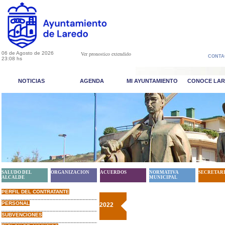
06 de Agosto de 2026
Ver pronostico extendido
CONTA
23:08 hs
NOTICIAS
AGENDA
MI AYUNTAMIENTO
CONOCE LA
SALUDO DEL
ORGANIZACION
ACUERDOS
NORMATIVA
SECRETAR
ALCALDE
MUNICIPAL
PERFIL DEL CONTRATANTE
PERSONAL
2022
SUBVENCIONES