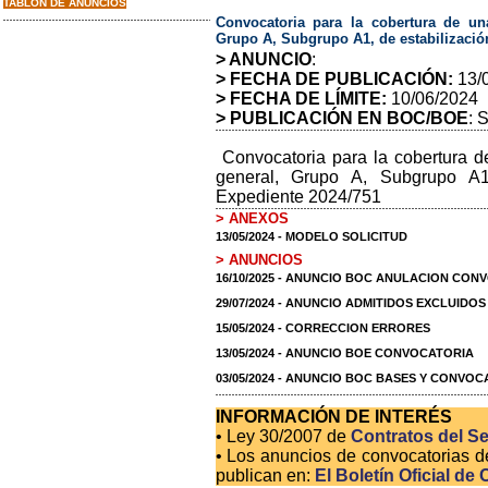
TABLON DE ANUNCIOS
Convocatoria para la cobertura de un
Grupo A, Subgrupo A1, de estabilizació
> ANUNCIO
:
> FECHA DE PUBLICACIÓN:
13/
> FECHA DE LÍMITE:
10/06/2024
> PUBLICACIÓN EN BOC/BOE
: 
Convocatoria para la cobertura d
general, Grupo A, Subgrupo A1
Expediente 2024/751
> ANEXOS
13/05/2024 - MODELO SOLICITUD
> ANUNCIOS
16/10/2025 - ANUNCIO BOC ANULACION CON
29/07/2024 - ANUNCIO ADMITIDOS EXCLUIDO
15/05/2024 - CORRECCION ERRORES
13/05/2024 - ANUNCIO BOE CONVOCATORIA
03/05/2024 - ANUNCIO BOC BASES Y CONVOC
INFORMACIÓN DE INTERÉS
• Ley 30/2007 de
Contratos del Se
• Los anuncios de convocatorias d
publican en:
El Boletín Oficial de 