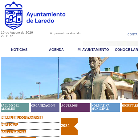
10 de Agosto de 2026
Ver pronostico extendido
CONTA
22:11 hs
NOTICIAS
AGENDA
MI AYUNTAMIENTO
CONOCE LA
SALUDO DEL
ORGANIZACION
ACUERDOS
NORMATIVA
SECRETAR
ALCALDE
MUNICIPAL
PERFIL DEL CONTRATANTE
PERSONAL
2024
SUBVENCIONES