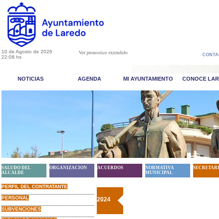
10 de Agosto de 2026
Ver pronostico extendido
CONTA
22:08 hs
NOTICIAS
AGENDA
MI AYUNTAMIENTO
CONOCE LA
SALUDO DEL
ORGANIZACION
ACUERDOS
NORMATIVA
SECRETAR
ALCALDE
MUNICIPAL
PERFIL DEL CONTRATANTE
PERSONAL
2024
SUBVENCIONES