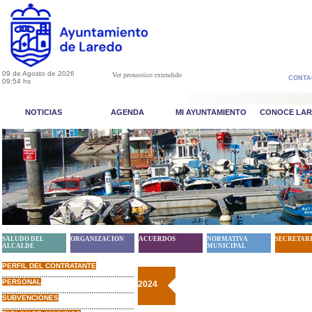
09 de Agosto de 2026
Ver pronostico extendido
CONTA
09:54 hs
NOTICIAS
AGENDA
MI AYUNTAMIENTO
CONOCE LA
SALUDO DEL
ORGANIZACION
ACUERDOS
NORMATIVA
SECRETAR
ALCALDE
MUNICIPAL
PERFIL DEL CONTRATANTE
PERSONAL
2024
SUBVENCIONES