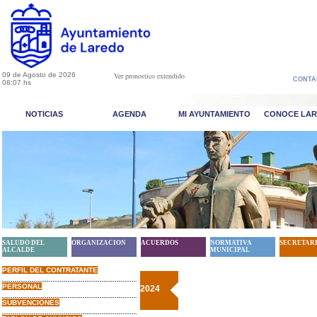
09 de Agosto de 2026
Ver pronostico extendido
CONTA
08:07 hs
NOTICIAS
AGENDA
MI AYUNTAMIENTO
CONOCE LA
SALUDO DEL
ORGANIZACION
ACUERDOS
NORMATIVA
SECRETAR
ALCALDE
MUNICIPAL
PERFIL DEL CONTRATANTE
PERSONAL
2024
SUBVENCIONES