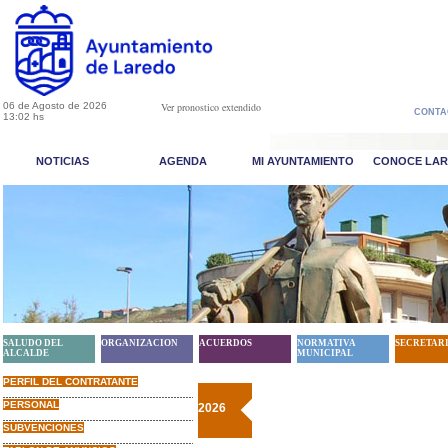
06 de Agosto de 2026
Ver pronostico extendido
CONTA
13:02 hs
NOTICIAS
AGENDA
MI AYUNTAMIENTO
CONOCE LA
SALUDO DEL
ORGANIZACION
ACUERDOS
NORMATIVA
SECRETAR
ALCALDE
MUNICIPAL
PERFIL DEL CONTRATANTE
PERSONAL
2026
SUBVENCIONES