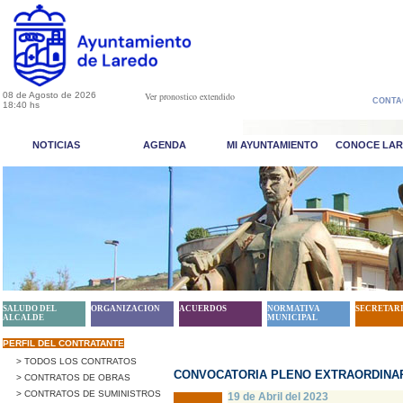
08 de Agosto de 2026
Ver pronostico extendido
CONTA
18:40 hs
NOTICIAS
AGENDA
MI AYUNTAMIENTO
CONOCE LA
SALUDO DEL
ORGANIZACION
ACUERDOS
NORMATIVA
SECRETAR
ALCALDE
MUNICIPAL
PERFIL DEL CONTRATANTE
> TODOS LOS CONTRATOS
CONVOCATORIA PLENO EXTRAORDINARIO
> CONTRATOS DE OBRAS
> CONTRATOS DE SUMINISTROS
19 de Abril del 2023