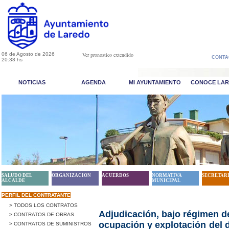
06 de Agosto de 2026
Ver pronostico extendido
CONTA
20:38 hs
NOTICIAS
AGENDA
MI AYUNTAMIENTO
CONOCE LA
SALUDO DEL
ORGANIZACION
ACUERDOS
NORMATIVA
SECRETAR
ALCALDE
MUNICIPAL
PERFIL DEL CONTRATANTE
> TODOS LOS CONTRATOS
Adjudicación, bajo régimen de
> CONTRATOS DE OBRAS
ocupación y explotación del 
> CONTRATOS DE SUMINISTROS