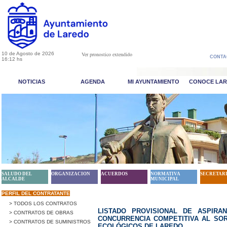
10 de Agosto de 2026
Ver pronostico extendido
CONTA
16:12 hs
NOTICIAS
AGENDA
MI AYUNTAMIENTO
CONOCE LA
SALUDO DEL
ORGANIZACION
ACUERDOS
NORMATIVA
SECRETAR
ALCALDE
MUNICIPAL
PERFIL DEL CONTRATANTE
> TODOS LOS CONTRATOS
LISTADO PROVISIONAL DE ASPIRA
> CONTRATOS DE OBRAS
CONCURRENCIA COMPETITIVA AL SO
> CONTRATOS DE SUMINISTROS
ECOLÓGICOS DE LAREDO.