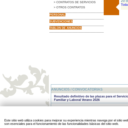
20 d
> CONTRATOS DE SERVICIOS
Toda 
> OTROS CONTRATOS
PERSONAL
SUBVENCIONES
TABLON DE ANUNCIOS
ANUNCIOS / CONVOCATORIAS
Resultado definitivo de las plazas para el Servic
Familiar y Laboral Verano 2026
Resultado provisional de las plazas para el Servi
Familiar y Laboral Verano 2026
Servicio de Conciliación Familiar y Laboral del 
Este sitio web utiliza cookies para mejorar su experiencia mientras navega por el sitio
2026 (julio y agosto).
son esenciales para el funcionamiento de las funcionalidades básicas del sitio web.