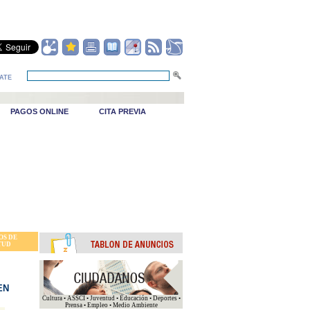
ATE
PAGOS ONLINE
CITA PREVIA
_Puerto viejo
OS DE
TUD
EN
Cultura • ASSCI • Juventud • Educación • Deportes •
Prensa • Empleo • Medio Ambiente