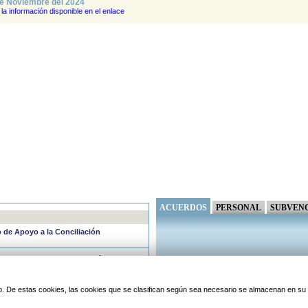
e Noviembre del 2024
la información disponible en el enlace
ACUERDOS
PERSONAL
SUBVEN
io de Apoyo a la Conciliación
cio de Apoyo a la Conciliación
período no lectivo del VERANO DE
 web. De estas cookies, las cookies que se clasifican según sea necesario se almacenan en s