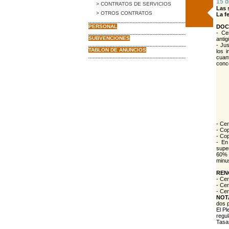
15 d
> CONTRATOS DE SERVICIOS
Las 
> OTROS CONTRATOS
La f
PERSONAL
DOC
- Ce
SUBVENCIONES
anti
- Jus
TABLON DE ANUNCIOS
los 
cuan
conc
- Cer
- Cop
- Cop
- En
super
60% 
minus
REN
- Cer
- Cer
- Cer
NO
dos 
El Pl
regu
Tasa