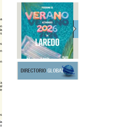
na
on
la
es
os
en
en
ía
al
de
os
la
as