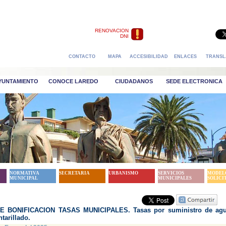
RENOVACION
DNI
CONTACTO
MAPA
ACCESIBILIDAD
ENLACES
TRANSL
AYUNTAMIENTO
CONOCE LAREDO
CIUDADANOS
SEDE ELECTRONICA
NORMATIVA
SECRETARIA
URBANISMO
SERVICIOS
MODEL
MUNICIPAL
MUNICIPALES
SOLICI
E BONIFICACION TASAS MUNICIPALES. Tasas por suministro de agu
tarillado.