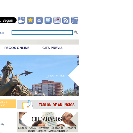
ATE
PAGOS ONLINE
CITA PREVIA
_Esculturas
OS DE
TUD
a,
Cultura • ASSCI • Juventud • Educación • Deportes •
Prensa • Empleo • Medio Ambiente