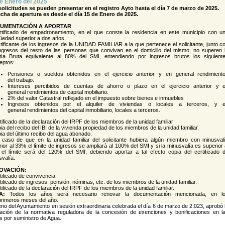
e Enero del 2025
solicitudes se pueden presentar en el registro Ayto hasta el día 7 de marzo de 2025.
echa de apertura es desde el día 15 de Enero de 2025.
UMENTACIÓN A APORTAR
rtificado de empadronamiento, en el que conste la residencia en este municipio con u
güedad superior a dos años.
tificante de los ingresos de la UNIDAD FAMILIAR a la que pertenece el solicitante, junto c
ingresos del resto de las personas que convivan en el domicilio del mismo, no superen 
tía Bruta equivalente al 80% del SMI, entendiendo por ingresos brutos los siguient
eptos:
Pensiones o sueldos obtenidos en el ejercicio anterior y en general rendimient
del trabajo.
Intereses percibidos de cuentas de ahorro o plazo en el ejercicio anterior y 
general rendimientos de capital mobiliario.
2% del valor Catastral reflejado en el impuesto sobre bienes e inmuebles
Ingresos obtenidos por el alquiler de viviendas o locales a terceros, y 
general rendimientos del capital inmobiliario, locales a terceros.
tificado de la declaración del IRPF de los miembros de la unidad familiar
ia del recibo del IBI de la vivienda propiedad de los miembros de la unidad familiar.
ia del último recibo del agua abonado.
 caso de que en la unidad familiar del solicitante hubiera algún miembro con minusval
ior al 33% el límite de ingresos se ampliará al 100% del SMI y si la minusvalía es superior 
el límite será del 120% del SMI, debiendo aportar a tal efecto copia del certificado 
valía.
OVACIÓN:
tificado de convivencia.
tificado de ingresos: pensión, nóminas, etc. de los miembros de la unidad familiar.
tificado de la declaración del IRPF de los miembros de la unidad familiar.
TA:
Todos los años será necesario renovar la documentación mencionada, en l
primeros meses del año.
eno del Ayuntamiento en sesión extraordinaria celebrada el día 6 de marzo de 2.023, aprobó 
lación de la normativa reguladora de la concesión de exenciones y bonificaciones en l
s por suministro de Agua.