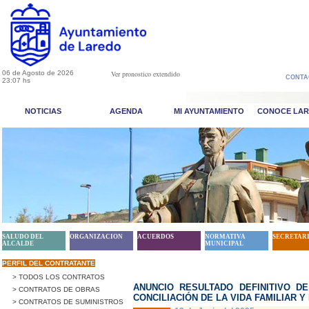
06 de Agosto de 2026
Ver pronostico extendido
CONTA
23:07 hs
NOTICIAS
AGENDA
MI AYUNTAMIENTO
CONOCE LA
SALUDO DEL
ORGANIZACION
ACUERDOS
NORMATIVA
SECRETAR
ALCALDE
MUNICIPAL
PERFIL DEL CONTRATANTE
> TODOS LOS CONTRATOS
ANUNCIO RESULTADO DEFINITIVO D
> CONTRATOS DE OBRAS
CONCILIACIÓN DE LA VIDA FAMILIAR Y
> CONTRATOS DE SUMINISTROS