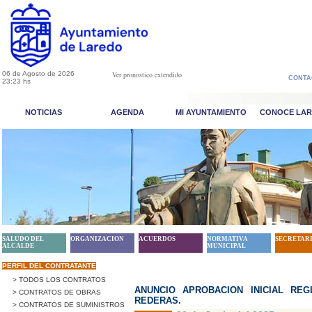
06 de Agosto de 2026
Ver pronostico extendido
CONTA
23:23 hs
NOTICIAS
AGENDA
MI AYUNTAMIENTO
CONOCE LA
SALUDO DEL
ORGANIZACION
ACUERDOS
NORMATIVA
SECRETAR
ALCALDE
MUNICIPAL
PERFIL DEL CONTRATANTE
> TODOS LOS CONTRATOS
ANUNCIO APROBACION INICIAL RE
> CONTRATOS DE OBRAS
REDERAS.
> CONTRATOS DE SUMINISTROS