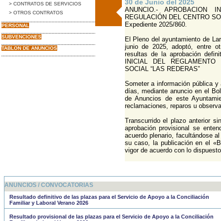
30 de Junio del 2025
> CONTRATOS DE SERVICIOS
ANUNCIO.- APROBACION 
> OTROS CONTRATOS
REGULACIÓN DEL CENTRO SOC
Expediente 2025/860.
PERSONAL
SUBVENCIONES
El Pleno del ayuntamiento de Lar
junio de 2025, adoptó, entre otr
TABLON DE ANUNCIOS
resultas de la aprobación defi
INICIAL DEL REGLAMENTO
SOCIAL “LAS REDERAS”
Someter a información pública y 
días, mediante anuncio en el Bol
de Anuncios de este Ayuntamie
reclamaciones, reparos u observ
Transcurrido el plazo anterior s
aprobación provisional se enten
acuerdo plenario, facultándose a
su caso, la publicación en el «B
vigor de acuerdo con lo dispuesto
ANUNCIOS / CONVOCATORIAS
Resultado definitivo de las plazas para el Servicio de Apoyo a la Conciliación
Familiar y Laboral Verano 2026
Resultado provisional de las plazas para el Servicio de Apoyo a la Conciliación