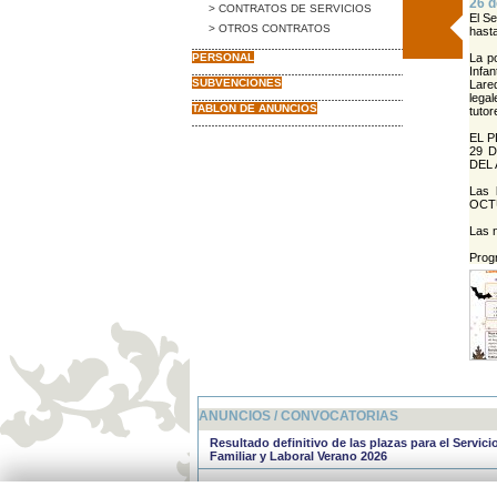
26 d
> CONTRATOS DE SERVICIOS
El Se
> OTROS CONTRATOS
hasta
PERSONAL
La p
Infa
SUBVENCIONES
Lare
lega
TABLON DE ANUNCIOS
tutor
EL P
29 
DEL
Las 
OCTU
Las n
Prog
ANUNCIOS / CONVOCATORIAS
Resultado definitivo de las plazas para el Servic
Familiar y Laboral Verano 2026
Resultado provisional de las plazas para el Servi