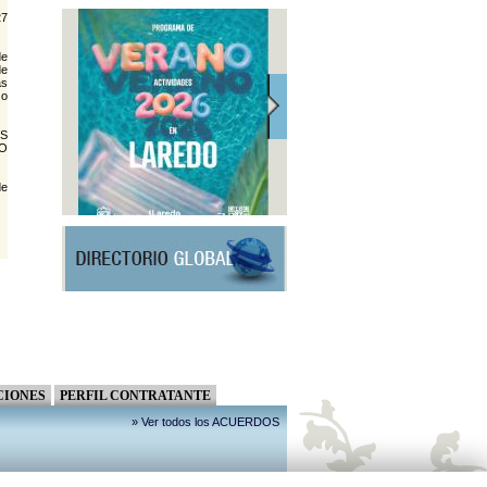
27
de
de
as
 o
ES
RO
de
CIONES
PERFIL CONTRATANTE
» Ver todos los ACUERDOS