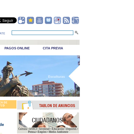
ATE
PAGOS ONLINE
CITA PREVIA
_Esculturas
OS DE
TUD
de
Cultura • ASSCI • Juventud • Educación • Deportes •
Prensa • Empleo • Medio Ambiente