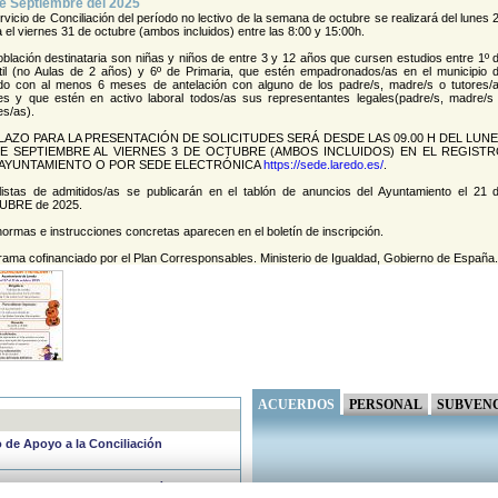
e Septiembre del 2025
rvicio de Conciliación del período no lectivo de la semana de octubre se realizará del lunes 
 el viernes 31 de octubre (ambos incluidos) entre las 8:00 y 15:00h.
oblación destinataria son niñas y niños de entre 3 y 12 años que cursen estudios entre 1º 
ntil (no Aulas de 2 años) y 6º de Primaria, que estén empadronados/as en el municipio 
do con al menos 6 meses de antelación con alguno de los padre/s, madre/s o tutores/
les y que estén en activo laboral todos/as sus representantes legales(padre/s, madre/s
es/as).
LAZO PARA LA PRESENTACIÓN DE SOLICITUDES SERÁ DESDE LAS 09.00 H DEL LUN
DE SEPTIEMBRE AL VIERNES 3 DE OCTUBRE (AMBOS INCLUIDOS) EN EL REGIST
 AYUNTAMIENTO O POR SEDE ELECTRÓNICA
https://sede.laredo.es/
.
listas de admitidos/as se publicarán en el tablón de anuncios del Ayuntamiento el 21 
BRE de 2025.
ormas e instrucciones concretas aparecen en el boletín de inscripción.
rama cofinanciado por el Plan Corresponsables. Ministerio de Igualdad, Gobierno de España.
ACUERDOS
PERSONAL
SUBVEN
io de Apoyo a la Conciliación
cio de Apoyo a la Conciliación