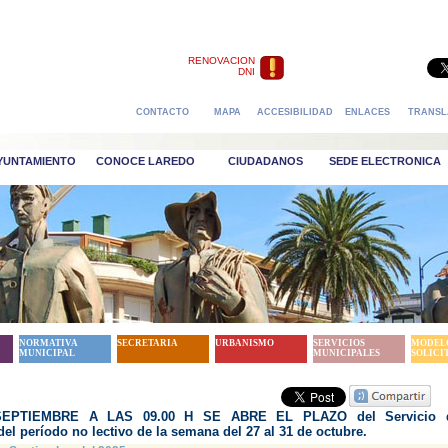
RENOVACION
DNI
CONTACTO
MAPA
ACCESIBILIDAD
ENLACES
TRANSL
AYUNTAMIENTO
CONOCE LAREDO
CIUDADANOS
SEDE ELECTRONICA
NORMATIVA
SECRETARIA
URBANISMO
SERVICIOS
MODEL
MUNICIPAL
MUNICIPALES
SOLICI
EPTIEMBRE A LAS 09.00 H SE ABRE EL PLAZO del Servicio 
del período no lectivo de la semana del 27 al 31 de octubre.