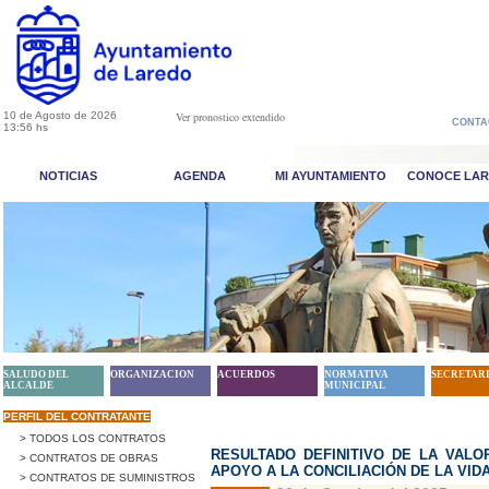
10 de Agosto de 2026
Ver pronostico extendido
CONTA
13:56 hs
NOTICIAS
AGENDA
MI AYUNTAMIENTO
CONOCE LA
SALUDO DEL
ORGANIZACION
ACUERDOS
NORMATIVA
SECRETAR
ALCALDE
MUNICIPAL
PERFIL DEL CONTRATANTE
> TODOS LOS CONTRATOS
RESULTADO DEFINITIVO DE LA VALO
> CONTRATOS DE OBRAS
APOYO A LA CONCILIACIÓN DE LA VIDA
> CONTRATOS DE SUMINISTROS