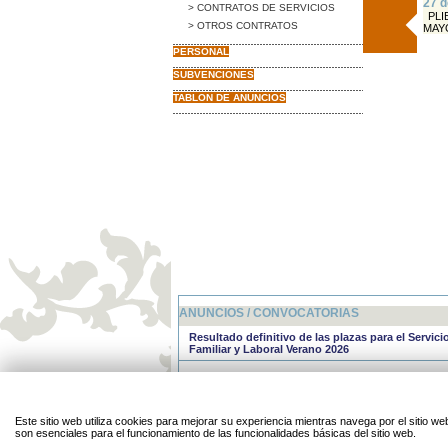
27 d
> CONTRATOS DE SERVICIOS
PLI
> OTROS CONTRATOS
MAYO
PERSONAL
SUBVENCIONES
TABLON DE ANUNCIOS
ANUNCIOS / CONVOCATORIAS
Resultado definitivo de las plazas para el Servic
Familiar y Laboral Verano 2026
Resultado provisional de las plazas para el Servi
Familiar y Laboral Verano 2026
Servicio de Conciliación Familiar y Laboral del 
Este sitio web utiliza cookies para mejorar su experiencia mientras navega por el sitio
2026 (julio y agosto).
son esenciales para el funcionamiento de las funcionalidades básicas del sitio web.