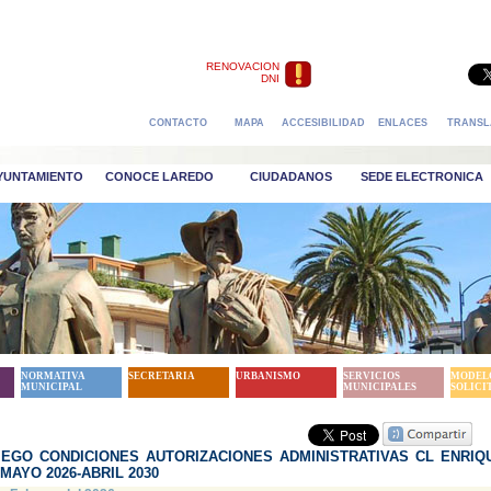
RENOVACION
DNI
CONTACTO
MAPA
ACCESIBILIDAD
ENLACES
TRANSL
AYUNTAMIENTO
CONOCE LAREDO
CIUDADANOS
SEDE ELECTRONICA
NORMATIVA
SECRETARIA
URBANISMO
SERVICIOS
MODEL
MUNICIPAL
MUNICIPALES
SOLICI
IEGO CONDICIONES AUTORIZACIONES ADMINISTRATIVAS CL ENRIQ
AYO 2026-ABRIL 2030