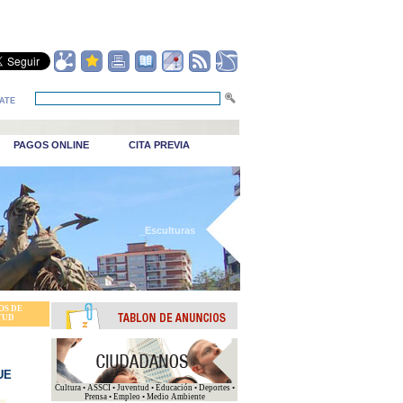
ATE
PAGOS ONLINE
CITA PREVIA
_Esculturas
OS DE
TUD
UE
Cultura • ASSCI • Juventud • Educación • Deportes •
Prensa • Empleo • Medio Ambiente