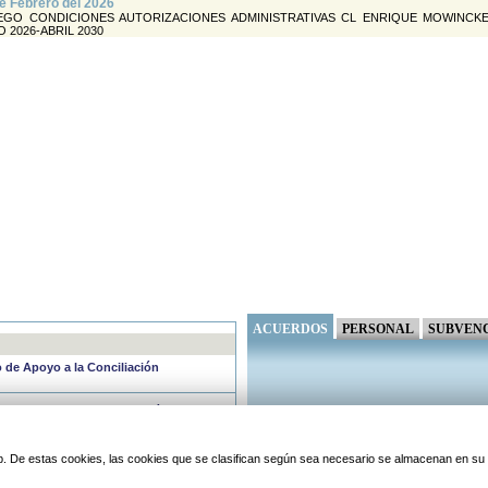
e Febrero del 2026
EGO CONDICIONES AUTORIZACIONES ADMINISTRATIVAS CL ENRIQUE MOWINCK
 2026-ABRIL 2030
ACUERDOS
PERSONAL
SUBVEN
io de Apoyo a la Conciliación
cio de Apoyo a la Conciliación
período no lectivo del VERANO DE
 web. De estas cookies, las cookies que se clasifican según sea necesario se almacenan en s