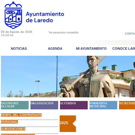
09 de Agosto de 2026
Ver pronostico extendido
CONTA
13:10 hs
NOTICIAS
AGENDA
MI AYUNTAMIENTO
CONOCE LA
SALUDO DEL
ORGANIZACION
ACUERDOS
NORMATIVA
SECRETAR
ALCALDE
MUNICIPAL
PERFIL DEL CONTRATANTE
PERSONAL
2025
SUBVENCIONES