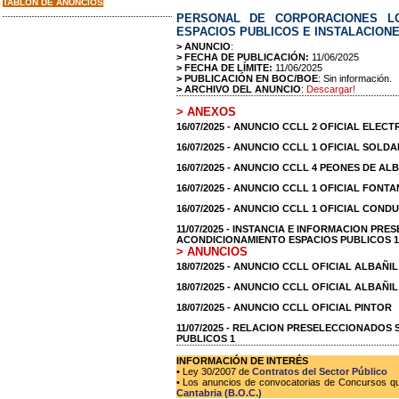
TABLON DE ANUNCIOS
PERSONAL DE CORPORACIONES LO
ESPACIOS PUBLICOS E INSTALACIONE
> ANUNCIO
:
> FECHA DE PUBLICACIÓN:
11/06/2025
> FECHA DE LÍMITE:
11/06/2025
> PUBLICACIÓN EN BOC/BOE
: Sin información.
> ARCHIVO DEL ANUNCIO
:
Descargar!
> ANEXOS
16/07/2025 - ANUNCIO CCLL 2 OFICIAL ELECT
16/07/2025 - ANUNCIO CCLL 1 OFICIAL SOLD
16/07/2025 - ANUNCIO CCLL 4 PEONES DE AL
16/07/2025 - ANUNCIO CCLL 1 OFICIAL FONT
16/07/2025 - ANUNCIO CCLL 1 OFICIAL CON
11/07/2025 - INSTANCIA E INFORMACION PR
ACONDICIONAMIENTO ESPACIOS PUBLICOS 1
> ANUNCIOS
18/07/2025 - ANUNCIO CCLL OFICIAL ALBAÑI
18/07/2025 - ANUNCIO CCLL OFICIAL ALBAÑIL
18/07/2025 - ANUNCIO CCLL OFICIAL PINTOR
11/07/2025 - RELACION PRESELECCIONADOS
PUBLICOS 1
INFORMACIÓN DE INTERÉS
• Ley 30/2007 de
Contratos del Sector Público
• Los anuncios de convocatorias de Concursos que
Cantabria (B.O.C.)