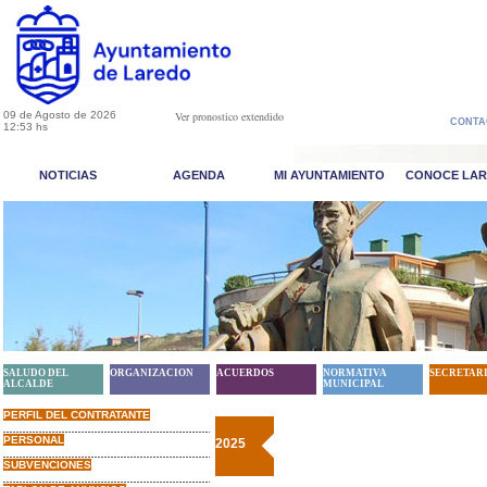
09 de Agosto de 2026
Ver pronostico extendido
CONTA
12:53 hs
NOTICIAS
AGENDA
MI AYUNTAMIENTO
CONOCE LA
SALUDO DEL
ORGANIZACION
ACUERDOS
NORMATIVA
SECRETAR
ALCALDE
MUNICIPAL
PERFIL DEL CONTRATANTE
PERSONAL
2025
SUBVENCIONES