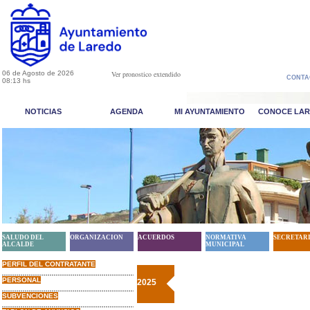
06 de Agosto de 2026
Ver pronostico extendido
CONTA
08:13 hs
NOTICIAS
AGENDA
MI AYUNTAMIENTO
CONOCE LA
SALUDO DEL
ORGANIZACION
ACUERDOS
NORMATIVA
SECRETAR
ALCALDE
MUNICIPAL
PERFIL DEL CONTRATANTE
PERSONAL
2025
SUBVENCIONES