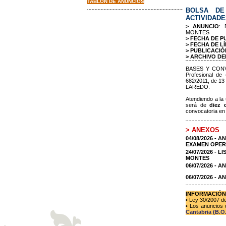
TABLON DE ANUNCIOS
BOLSA DE 
ACTIVIDADE
> ANUNCIO
:
MONTES
> FECHA DE P
> FECHA DE LÍ
> PUBLICACIÓ
> ARCHIVO DE
BASES Y CONV
Profesional 
682/2011, de
LAREDO.
Atendiendo a la 
será de
diez 
convocatoria en 
> ANEXOS
04/08/2026 -
EXAMEN OPER
24/07/2026 -
MONTES
06/07/2026 - A
06/07/2026 - AN
INFORMACIÓN
• Ley 30/2007 d
• Los anuncios 
Cantabria (B.O.