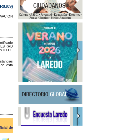
0309)
Cultura • ASSCI • Juventud • Educación • Deportes •
VACION
Prensa • Empleo • Medio Ambiente
ificado
TES (RD
ENTO DE
nstancias
 de esta
ficial de