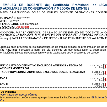
EMPLEO DE DOCENTE del Certificado Profesional de (AGAR
S AUXILIARES EN CONSERVACIÓN Y MEJORA DE MONTES
 BASES DILIGENCIADAS BOLSA DE EMPLEO DOCENTE OPERACIONES CONSER
UBLICACIÓN:
07/07/2026
MITE:
16/07/2026
N EN BOC/BOE
: Sin información.
L ANUNCIO
:
Descargar!
OCATORIA PARA LA CREACIÓN DE UNA BOLSA DE EMPLEO DE “DOCENTE del Cert
de (AGAR0309) ACTIVIDADES AUXILIARES EN CONSERVACIÓN Y MEJORA DE MON
 13 de mayo) PARA LA CONTRATACIÓN DE PERSONAL NO PERMANENTE DEL AYUNTAMI
urgencia en la provisión de las plazas/puestos de trabajo el plazo de presentación de las i
días naturales
contados a partir del día siguiente en que tenga lugar la publicación
el Tablón de Edictos del Ayuntamiento y en la página web del Ayuntamiento de Laredo.
 ANUNCIO LISTADO DEFINITIVO EXCLUIDOS AMITIDOS Y FECHA DE
ACIONES MONTES F02
 LISTADO PROVISIONAL ADMITIDOS EXCLUIDOS DOCENTE AUXILIAR
NEXO I
EXO II
 DE INTERÉS
e
Contratos del Sector Público
de convocatorias de Concursos que gestiona esta institución se publican en:
El Boletín O
C.)