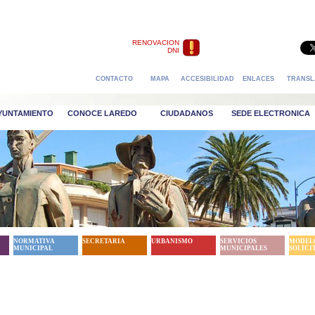
RENOVACION
DNI
CONTACTO
MAPA
ACCESIBILIDAD
ENLACES
TRANSL
AYUNTAMIENTO
CONOCE LAREDO
CIUDADANOS
SEDE ELECTRONICA
NORMATIVA
SECRETARIA
URBANISMO
SERVICIOS
MODEL
MUNICIPAL
MUNICIPALES
SOLICI