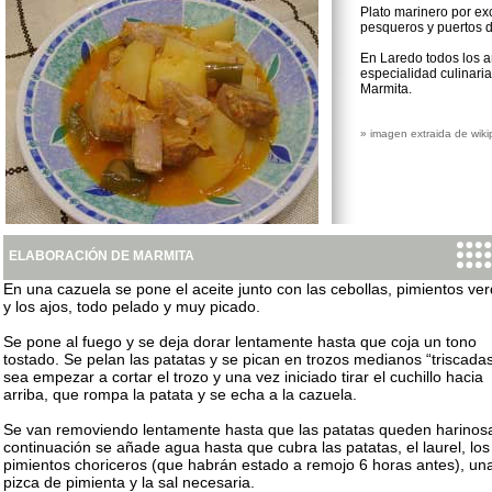
Plato marinero por ex
pesqueros y puertos de
En Laredo todos los a
especialidad culinaria
Marmita.
» imagen extraida de wiki
ELABORACIÓN DE MARMITA
En una cazuela se pone el aceite junto con las cebollas, pimientos ve
y los ajos, todo pelado y muy picado.
Se pone al fuego y se deja dorar lentamente hasta que coja un tono
tostado. Se pelan las patatas y se pican en trozos medianos “triscadas
sea empezar a cortar el trozo y una vez iniciado tirar el cuchillo hacia
arriba, que rompa la patata y se echa a la cazuela.
Se van removiendo lentamente hasta que las patatas queden harinosa
continuación se añade agua hasta que cubra las patatas, el laurel, los
pimientos choriceros (que habrán estado a remojo 6 horas antes), un
pizca de pimienta y la sal necesaria.