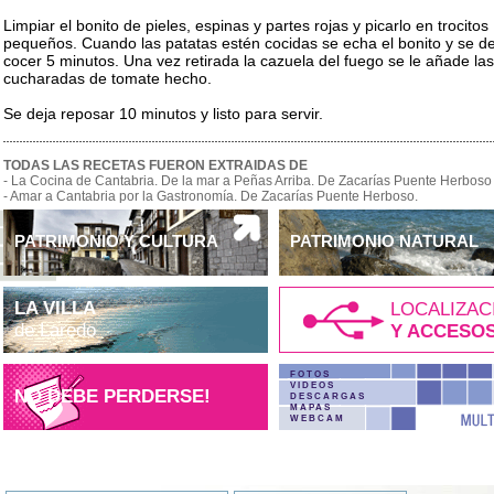
Limpiar el bonito de pieles, espinas y partes rojas y picarlo en trocitos
pequeños. Cuando las patatas estén cocidas se echa el bonito y se de
cocer 5 minutos. Una vez retirada la cazuela del fuego se le añade las
cucharadas de tomate hecho.
Se deja reposar 10 minutos y listo para servir.
TODAS LAS RECETAS FUERON EXTRAIDAS DE
- La Cocina de Cantabria. De la mar a Peñas Arriba. De Zacarías Puente Herboso
- Amar a Cantabria por la Gastronomía. De Zacarías Puente Herboso.
PATRIMONIO Y CULTURA
PATRIMONIO NATURAL
LA VILLA
LOCALIZAC
de Laredo
Y ACCESO
FOTOS
VIDEOS
NO DEBE PERDERSE!
DESCARGAS
MAPAS
WEBCAM