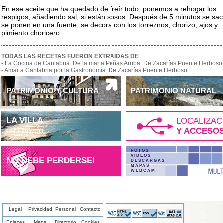
En ese aceite que ha quedado de freír todo, ponemos a rehogar los
respigos, añadiendo sal, si están sosos. Después de 5 minutos se sac
se ponen en una fuente, se decora con los torreznos, chorizo, ajos y
pimiento choricero.
TODAS LAS RECETAS FUERON EXTRAIDAS DE
- La Cocina de Cantabria. De la mar a Peñas Arriba. De Zacarías Puente Herboso
- Amar a Cantabria por la Gastronomía. De Zacarías Puente Herboso.
PATRIMONIO Y CULTURA
PATRIMONIO NATURAL
LA VILLA
LOCALIZAC
de Laredo
Y ACCESO
FOTOS
VIDEOS
NO DEBE PERDERSE!
DESCARGAS
MAPAS
WEBCAM
Legal
Privacidad
Personal
Contacto
Enlaces
Mapa
Directorio
Cookies