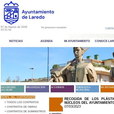
07 de Agosto de 2026
Ver pronostico extendido
CONTA
22:21 hs
NOTICIAS
AGENDA
MI AYUNTAMIENTO
CONOCE LA
SALUDO DEL
ORGANIZACION
ACUERDOS
NORMATIVA
SECRETAR
ALCALDE
MUNICIPAL
PERFIL DEL CONTRATANTE
RECOGIDA DE LOS PLÁST
> TODOS LOS CONTRATOS
NÚCLEOS DEL AYUNTAMIENT
07/03/2023
> CONTRATOS DE OBRAS
> CONTRATOS DE SUMINISTROS
» ampliar